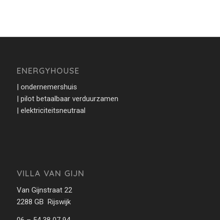
ENERGYHOUSE
| ondernemershuis
| pilot betaalbaar verduurzamen
| elektriciteitsneutraal
VILLA VAN GIJN
Van Gijnstraat 22
2288 GB Rijswijk
06 – 54 38 07 94